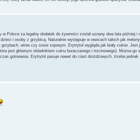
ry w Polsce za legalny dodatek do żywności został uznany dwa lata później 
zieci i osoby z grzybicą. Naturalnie występuje w owocach takich jak melony,
 grzybach, winie czy sosie sojowym. Erytrytol wygląda jak biały cukier. Jest 
 która jest głównym składnikiem cukru buraczanego i trzcinowego). Można go 
zas gotowania. Erytrytol pasuje nawet do ciast drożdżowych, trzeba jednak