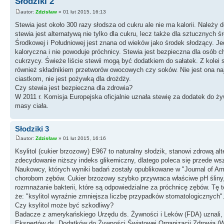
Słodziki 2
autor:
Zdzisław
» 01 lut 2015, 16:13
Stewia jest około 300 razy słodsza od cukru ale nie ma kalorii. Należy
stewia jest alternatywą nie tylko dla cukru, lecz także dla sztuczny
Środkowej i Południowej jest znana od wieków jako środek słodzący. Je
kaloryczna i nie powoduje próchnicy. Stewia jest bezpieczna dla osób ch
cukrzycy. Świeże liście stewii mogą być dodatkiem do sałatek. Z kole
również składnikiem przetworów owocowych czy soków. Nie jest ona naj
ciastkom, nie jest pożywką dla drożdży.
Czy stewia jest bezpieczna dla zdrowia?
W 2011 r. Komisja Europejska oficjalnie uznała stewię za dodatek do 
masy ciała.
Słodziki 3
autor:
Zdzisław
» 01 lut 2015, 16:16
Ksylitol (cukier brzozowy) E967 to naturalny słodzik, stanowi zdrową alt
zdecydowanie niższy indeks glikemiczny, dlatego poleca się przede 
Naukowcy, których wyniki badań zostały opublikowane w "Journal of Ame
chorobom zębów. Cukier brzozowy szybko przywraca właściwe pH śliny
rozmnażanie bakterii, które są odpowiedzialne za próchnicę zębów. Tę 
że: "ksylitol wyraźnie zmniejsza liczbę przypadków stomatologicznych"
Czy ksylitol może być szkodliwy?
Badacze z amerykańskiego Urzędu ds. Żywności i Leków (FDA) uznali, 
Ekspertów ds. Dodatków do Żywności Światowej Organizacji Zdrowia (WHO