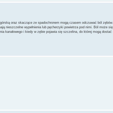
ogórską oraz skaczące ze spadochronem mogą czasem odczuwać ból zębów. 
ją nieszczelne wypełnienia lub pęcherzyki powietrza pod nimi. Ból może się
enia kanałowego i kiedy w zębie pojawia się szczelina, do której mogą dostać