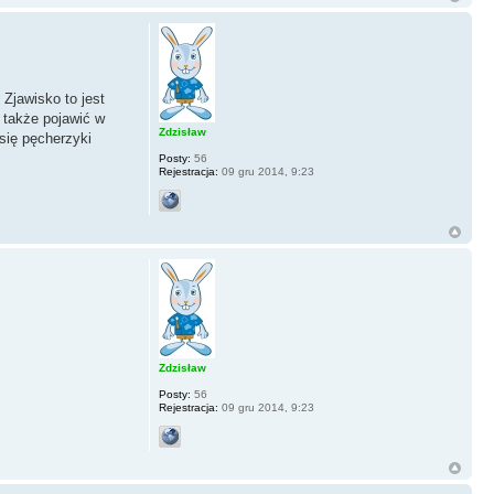
Zjawisko to jest
 także pojawić w
Zdzisław
 się pęcherzyki
Posty:
56
Rejestracja:
09 gru 2014, 9:23
Zdzisław
Posty:
56
Rejestracja:
09 gru 2014, 9:23