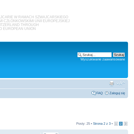
JCARIE W RAMACH SZWAJCARSKIEGO
 CZŁONKOWSKIMI UNII EUROPEJSKIEJ
WITZERLAND THROUGH
ED EUROPEAN UNION
Wyszukiwanie zaawansowane
FAQ
Zaloguj się
Posty: 25 •
Strona
2
z
3
•
1
2
3