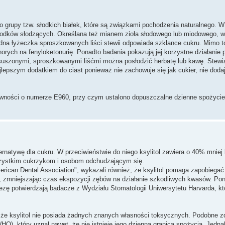
 do grupy tzw. słodkich białek, które są związkami pochodzenia naturalnego. 
ch środków słodzących. Określana też mianem zioła słodowego lub miodowego,
dna łyżeczka sproszkowanych liści stewii odpowiada szklance cukru. Mimo to
orych na fenyloketonurię. Ponadto badania pokazują jej korzystne działanie p
i suszonymi, sproszkowanymi liśćmi można posłodzić herbatę lub kawę. Stew
lepszym dodatkiem do ciast ponieważ nie zachowuje się jak cukier, nie doda
żywności o numerze E960, przy czym ustalono dopuszczalne dzienne spożycie
ernatywę dla cukru. W przeciwieństwie do niego ksylitol zawiera o 40% mniej k
wszystkim cukrzykom i osobom odchudzającym się.
rican Dental Association", wykazali również, że ksylitol pomaga zapobiegać
, zmniejszając czas ekspozycji zębów na działanie szkodliwych kwasów. Po
tezę potwierdzają badacze z Wydziału Stomatologii Uniwersytetu Harvarda, kt
.
że ksylitol nie posiada żadnych znanych własności toksycznych. Podobne z
), który uznał nawet, że nie istnieje jego dzienna granica spożycia. Jedna