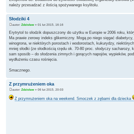
należy przesadzać z ilością spożywanego ksylitolu.
Słodziki 4
autor:
Zdzisław
» 01 lut 2015, 16:16
Erytrytol to słodzik dopuszczony do użytku w Europie w 2006 roku, któ
Ma prawie zerowy indeks glikemiczny. Mogą po niego sięgać diabetycy, d
winogrona, w niektórych porostach i wodorostach, kukurydzy, niektórych
mniej słodki (ze słodkością rzędu ok. 70-80 proc. słodyczy sacharozy,
sam sposób – do słodzenia zimnych i gorących napojów, wypieków, podc
wydłużeniu czasu rośnięcia.
Smacznego.
Z przymrużeniem oka
autor:
Zdzisław
» 06 lut 2015, 20:03
Z przymrużeniem oka na weekend. Smoczek z zębami dla dziecka