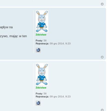
 wpływ na
Zdzisław
czywo, mając w ten
Posty:
56
Rejestracja:
09 gru 2014, 9:23
Zdzisław
Posty:
56
Rejestracja:
09 gru 2014, 9:23