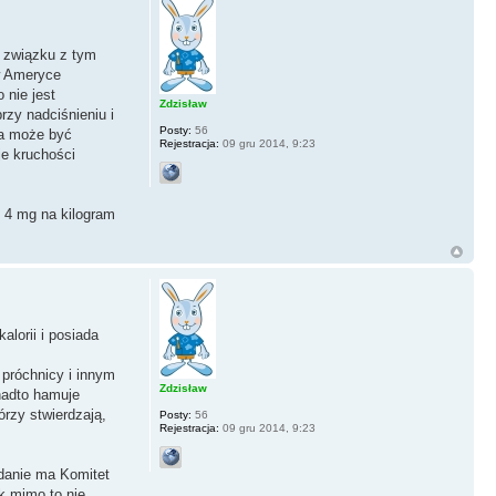
W związku z tym
 w Ameryce
 nie jest
Zdzisław
rzy nadciśnieniu i
Posty:
56
ia może być
Rejestracja:
09 gru 2014, 9:23
je kruchości
 4 mg na kilogram
alorii i posiada
 próchnicy i innym
Zdzisław
nadto hamuje
órzy stwierdzają,
Posty:
56
Rejestracja:
09 gru 2014, 9:23
danie ma Komitet
k mimo to nie