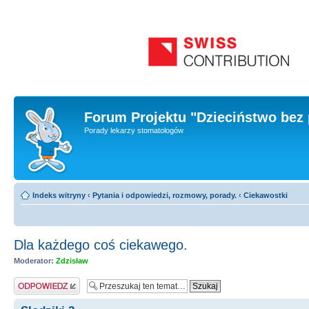
Forum Projektu "Dzieciństwo bez 
Porady lekarzy stomatologów
Indeks witryny
‹
Pytania i odpowiedzi, rozmowy, porady.
‹
Ciekawostki
Dla każdego coś ciekawego.
Moderator:
Zdzisław
Odpowiedz