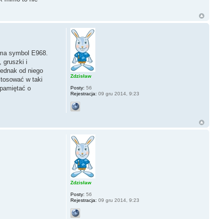
i ma symbol E968.
 gruszki i
jednak od niego
Zdzisław
stosować w taki
 pamiętać o
Posty:
56
Rejestracja:
09 gru 2014, 9:23
Zdzisław
Posty:
56
Rejestracja:
09 gru 2014, 9:23