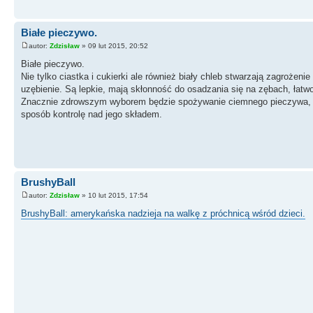
Białe pieczywo.
autor:
Zdzisław
» 09 lut 2015, 20:52
Białe pieczywo.
Nie tylko ciastka i cukierki ale również biały chleb stwarzają zagrożen
uzębienie. Są lepkie, mają skłonność do osadzania się na zębach, łatwo
Znacznie zdrowszym wyborem będzie spożywanie ciemnego pieczywa, naj
sposób kontrolę nad jego składem.
BrushyBall
autor:
Zdzisław
» 10 lut 2015, 17:54
BrushyBall: amerykańska nadzieja na walkę z próchnicą wśród dzieci.