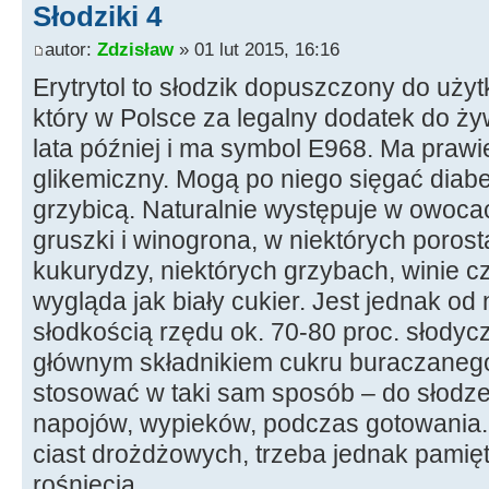
Słodziki 4
autor:
Zdzisław
» 01 lut 2015, 16:16
Erytrytol to słodzik dopuszczony do uży
który w Polsce za legalny dodatek do ż
lata później i ma symbol E968. Ma praw
glikemiczny. Mogą po niego sięgać diabet
grzybicą. Naturalnie występuje w owocac
gruszki i winogrona, w niektórych poros
kukurydzy, niektórych grzybach, winie cz
wygląda jak biały cukier. Jest jednak od 
słodkością rzędu ok. 70-80 proc. słodycz
głównym składnikiem cukru buraczanego
stosować w taki sam sposób – do słodze
napojów, wypieków, podczas gotowania. 
ciast drożdżowych, trzeba jednak pamię
rośnięcia.