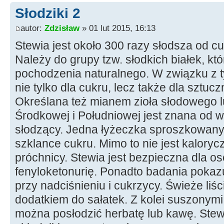
Słodziki 2
autor:
Zdzisław
» 01 lut 2015, 16:13
Stewia jest około 300 razy słodsza od cuk
Należy do grupy tzw. słodkich białek, kt
pochodzenia naturalnego. W związku z t
nie tylko dla cukru, lecz także dla sztu
Określana też mianem zioła słodowego
Środkowej i Południowej jest znana od 
słodzący. Jedna łyżeczka sproszkowanyc
szklance cukru. Mimo to nie jest kaloryc
próchnicy. Stewia jest bezpieczna dla o
fenyloketonurię. Ponadto badania pokazuj
przy nadciśnieniu i cukrzycy. Świeże liś
dodatkiem do sałatek. Z kolei suszonym
można posłodzić herbatę lub kawę. Ste