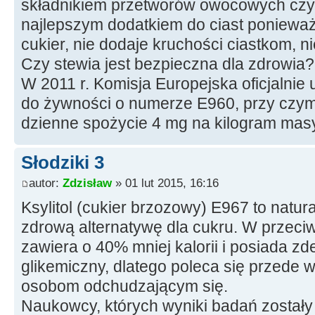
składnikiem przetworów owocowych czy 
najlepszym dodatkiem do ciast ponieważ
cukier, nie dodaje kruchości ciastkom, n
Czy stewia jest bezpieczna dla zdrowia?
W 2011 r. Komisja Europejska oficjalnie
do żywności o numerze E960, przy czym
dzienne spożycie 4 mg na kilogram masy
Słodziki 3
autor:
Zdzisław
» 01 lut 2015, 16:16
Ksylitol (cukier brzozowy) E967 to natura
zdrową alternatywę dla cukru. W przeciwi
zawiera o 40% mniej kalorii i posiada z
glikemiczny, dlatego poleca się przede 
osobom odchudzającym się.
Naukowcy, których wyniki badań zostały