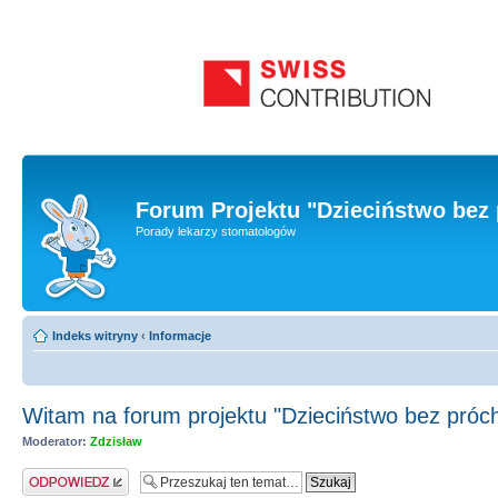
Forum Projektu "Dzieciństwo bez 
Porady lekarzy stomatologów
Indeks witryny
‹
Informacje
Witam na forum projektu "Dzieciństwo bez próch
Moderator:
Zdzisław
Odpowiedz