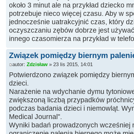
około 3 minut ale na przykład dziecko 
potrzebuje nieco więcej czasu. Aby w sp
jednocześnie uatrakcyjnić czas, który d
oczyszczaniu zębów dobrze jest używać 
innego czasomierza na przykład w telefo
Związek pomiędzy biernym palenie
autor:
Zdzisław
» 23 lis 2015, 14:01
Potwierdzono związek pomiędzy biernym
dzieci.
Narażenie na wdychanie dymu tytoniow
zwiększoną liczbą przypadków próchnicy
podczas badania dzieci i niemowląt. Wyni
Medical Journal".
Wyniki badań prowadzonych wcześniej n
ograniczenie palenia biernego może mi