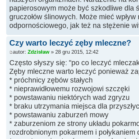
papierosowym może być szkodliwe dla śl
gruczołów ślinowych. Może mieć wpływ n
odpornościowego, jak też na stężenie w
Czy warto leczyć zęby mleczne?
autor:
Zdzisław
» 28 gru 2015, 12:42
Często słyszy się: "po co leczyć mleczak
Zęby mleczne warto leczyć ponieważ za
* próchnicy zębów stałych
* nieprawidłowemu rozwojowi szczęki
* powstawaniu niektórych wad zgryzu
* braku utrzymania miejsca dla przyszły
* powstawaniu zaburzeń mowy
* zaburzeniom ze strony układu pokar
rozdrobnionym pokarmem i połykaniem