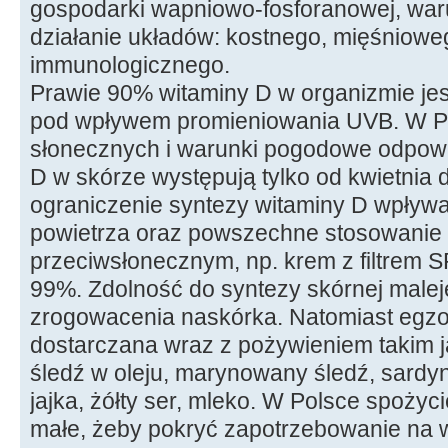
gospodarki wapniowo-fosforanowej, wa
działanie układów: kostnego, mięśniowe
immunologicznego.
Prawie 90% witaminy D w organizmie je
pod wpływem promieniowania UVB. W Po
słonecznych i warunki pogodowe odpowi
D w skórze występują tylko od kwietnia
ograniczenie syntezy witaminy D wpływ
powietrza oraz powszechne stosowanie 
przeciwsłonecznym, np. krem z filtrem 
99%. Zdolność do syntezy skórnej malej
zrogowacenia naskórka. Natomiast egzo
dostarczana wraz z pożywieniem takim j
śledź w oleju, marynowany śledź, sardynk
jajka, żółty ser, mleko. W Polsce spożyci
małe, żeby pokryć zapotrzebowanie na 