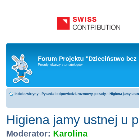
Forum Projektu "Dzieciństwo bez 
Porady lekarzy stomatologów
Indeks witryny
‹
Pytania i odpowiedzi, rozmowy, porady.
‹
Higiena jamy ust
Higiena jamy ustnej u 
Moderator:
Karolina