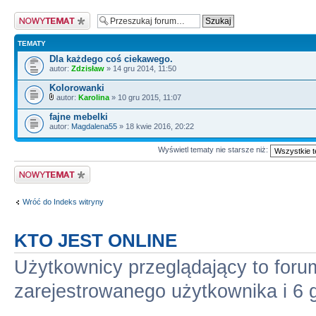
Nowy temat
TEMATY
Dla każdego coś ciekawego.
autor:
Zdzisław
» 14 gru 2014, 11:50
Kolorowanki
autor:
Karolina
» 10 gru 2015, 11:07
fajne mebelki
autor:
Magdalena55
» 18 kwie 2016, 20:22
Wyświetl tematy nie starsze niż:
Nowy temat
Wróć do Indeks witryny
KTO JEST ONLINE
Użytkownicy przeglądający to for
zarejestrowanego użytkownika i 6 