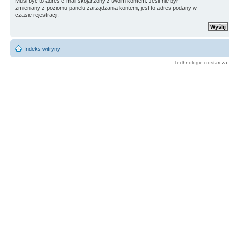
Musi być to adres e-mail skojarzony z twoim kontem. Jeśli nie był
zmieniany z poziomu panelu zarządzania kontem, jest to adres podany w
czasie rejestracji.
Indeks witryny
Technologię dostarcza