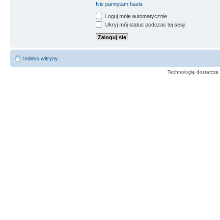
Nie pamiętam hasła
Loguj mnie automatycznie
Ukryj mój status podczas tej sesji
Indeks witryny
Technologię dostarcza