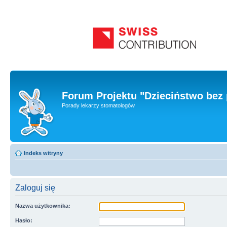
Forum Projektu "Dzieciństwo bez 
Porady lekarzy stomatologów
Indeks witryny
Zaloguj się
Nazwa użytkownika:
Hasło: