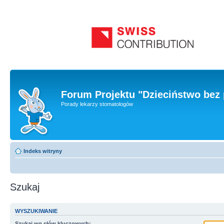
Forum Projektu "Dzieciństwo bez 
Porady lekarzy stomatologów
Indeks witryny
Szukaj
WYSZUKIWANIE
Szukaj wg słów kluczowych: