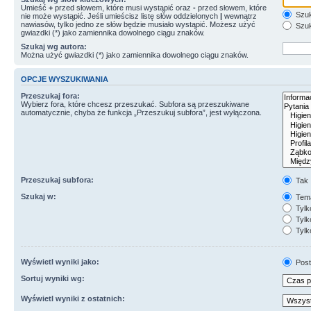
Umieść
+
przed słowem, które musi wystąpić oraz
-
przed słowem, które
Szuk
nie może wystąpić. Jeśli umieścisz listę słów oddzielonych
|
wewnątrz
nawiasów, tylko jedno ze słów będzie musiało wystąpić. Możesz użyć
Szuk
gwiazdki (*) jako zamiennika dowolnego ciągu znaków.
Szukaj wg autora:
Można użyć gwiazdki (*) jako zamiennika dowolnego ciągu znaków.
OPCJE WYSZUKIWANIA
Przeszukaj fora:
Wybierz fora, które chcesz przeszukać. Subfora są przeszukiwane
automatycznie, chyba że funkcja „Przeszukuj subfora”, jest wyłączona.
Przeszukaj subfora:
Tak
Szukaj w:
Tema
Tylk
Tylk
Tylk
Wyświetl wyniki jako:
Post
Sortuj wyniki wg:
Wyświetl wyniki z ostatnich: