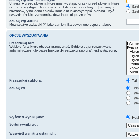
Umieść
+
przed słowem, które musi wystąpić oraz
-
przed słowem, które
Szuk
nie może wystąpić. Jeśli umieścisz listę słów oddzielonych
|
wewnątrz
nawiasów, tylko jedno ze słów będzie musiało wystąpić. Możesz użyć
Szuk
gwiazdki (*) jako zamiennika dowolnego ciągu znaków.
Szukaj wg autora:
Można użyć gwiazdki (*) jako zamiennika dowolnego ciągu znaków.
OPCJE WYSZUKIWANIA
Przeszukaj fora:
Wybierz fora, które chcesz przeszukać. Subfora są przeszukiwane
automatycznie, chyba że funkcja „Przeszukuj subfora”, jest wyłączona.
Przeszukaj subfora:
Tak
Szukaj w:
Tema
Tylk
Tylk
Tylk
Wyświetl wyniki jako:
Post
Sortuj wyniki wg:
Wyświetl wyniki z ostatnich: