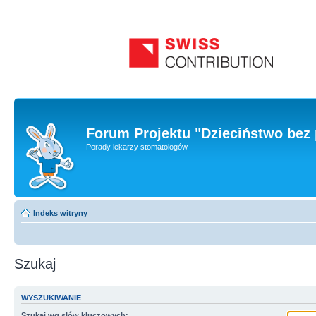
Forum Projektu "Dzieciństwo bez 
Porady lekarzy stomatologów
Indeks witryny
Szukaj
WYSZUKIWANIE
Szukaj wg słów kluczowych: