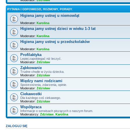
PYTANIA I ODPOWIEDZI, ROZMOWY, PORADY.
Higiena jamy ustnej u niemowląt
Moderator:
Karolina
Higiena jamy ustnej dzieci w wieku 1-3 lat
Moderator:
Karolina
Higiena jamy ustnej u przedszkolaków
Moderator:
Karolina
Profilaktyka
Lepiej zapobiegać niż leczyć.
Moderator:
Zdzisław
Ząbkowanie
Trudne chwile w życiu dziecka.
Moderator:
Zdzisław
Między nami rodzicami
Spostrzeżenia, zdarzenia, opinie.
Moderator:
Zdzisław
Ciekawostki
Dla każdego coś ciekawego.
Moderator:
Zdzisław
Współpraca
Informacje o serwisach piszących o naszym forum.
Moderatorzy:
Zdzisław
,
Karolina
ZALOGUJ SIĘ