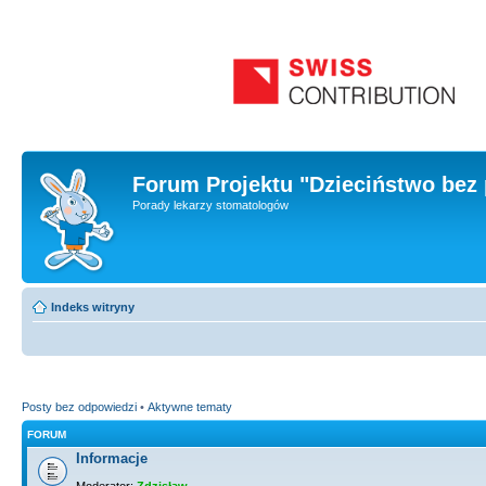
Forum Projektu "Dzieciństwo bez 
Porady lekarzy stomatologów
Indeks witryny
Posty bez odpowiedzi
•
Aktywne tematy
FORUM
Informacje
Moderator:
Zdzisław