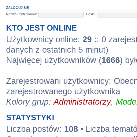
ZALOGUJ SIĘ
Nazwa użytkownika:
Hasło:
KTO JEST ONLINE
Użytkownicy online:
29
:: 0 zarejes
danych z ostatnich 5 minut)
Najwięcej użytkowników (
1666
) by
Zarejestrowani użytkownicy: Obec
zarejestrowanego użytkownika
Kolory grup:
Administratorzy
,
Moder
STATYSTYKI
Liczba postów:
108
• Liczba temat