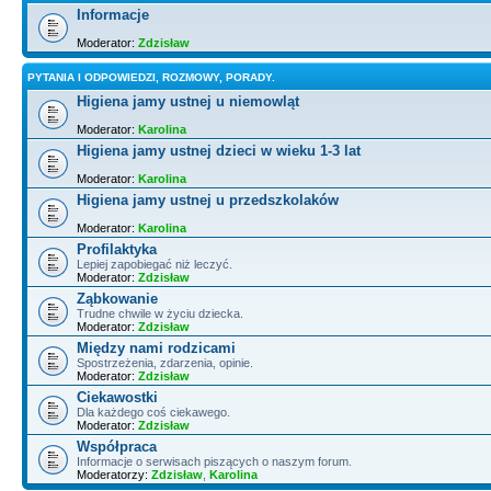
Informacje
Moderator:
Zdzisław
PYTANIA I ODPOWIEDZI, ROZMOWY, PORADY.
Higiena jamy ustnej u niemowląt
Moderator:
Karolina
Higiena jamy ustnej dzieci w wieku 1-3 lat
Moderator:
Karolina
Higiena jamy ustnej u przedszkolaków
Moderator:
Karolina
Profilaktyka
Lepiej zapobiegać niż leczyć.
Moderator:
Zdzisław
Ząbkowanie
Trudne chwile w życiu dziecka.
Moderator:
Zdzisław
Między nami rodzicami
Spostrzeżenia, zdarzenia, opinie.
Moderator:
Zdzisław
Ciekawostki
Dla każdego coś ciekawego.
Moderator:
Zdzisław
Współpraca
Informacje o serwisach piszących o naszym forum.
Moderatorzy:
Zdzisław
,
Karolina