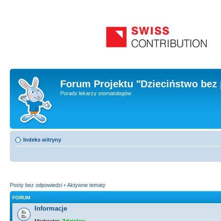
Forum Projektu "Dzieciństwo bez 
Porady lekarzy stomatologów
Indeks witryny
Posty bez odpowiedzi
•
Aktywne tematy
FORUM
Informacje
Moderator:
Zdzisław