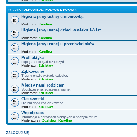
PYTANIA I ODPOWIEDZI, ROZMOWY, PORADY.
Higiena jamy ustnej u niemowląt
Moderator:
Karolina
Higiena jamy ustnej dzieci w wieku 1-3 lat
Moderator:
Karolina
Higiena jamy ustnej u przedszkolaków
Moderator:
Karolina
Profilaktyka
Lepiej zapobiegać niż leczyć.
Moderator:
Zdzisław
Ząbkowanie
Trudne chwile w życiu dziecka.
Moderator:
Zdzisław
Między nami rodzicami
Spostrzeżenia, zdarzenia, opinie.
Moderator:
Zdzisław
Ciekawostki
Dla każdego coś ciekawego.
Moderator:
Zdzisław
Współpraca
Informacje o serwisach piszących o naszym forum.
Moderatorzy:
Zdzisław
,
Karolina
ZALOGUJ SIĘ