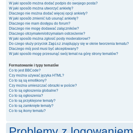
W jaki sposób można dodać podpis do swojego posta?
W jaki sposób można utworzyć ankietę?
Dlaczego nie można dodać więcej opcji ankiety?
W jaki sposób zmienić lub usunąć ankietę?
Dlaczego nie mam dostępu do forum?
Dlaczego nie mogę dodawać załączników?
Dlaczego otrzymałem/otrzymałam ostrzeżenie?
W jaki sposób można zgłosić posty moderatorowi?
Do czego służy przycisk
Zapisz
znajdujący się w oknie tworzenia tematu?
Dlaczego mój post musi być akceptowany?
W jaki sposób mogę przesunąć swój temat na górę strony tematów?
Formatowanie i typy tematów
Co to jest BBCode?
Czy można używać języka HTML?
Co to są są emotikony?
Czy można umieszczać obrazki w poście?
Co to są ogłoszenia globalne?
Co to są ogłoszenia?
Co to są przyklejone tematy?
Co to są zamknięte tematy?
Co to są ikony tematu?
Problemy z logowaniem i